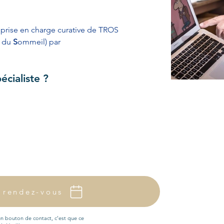
 prise en charge curative de TROS 
s du 
S
ommeil) par 
cialiste ?
 rendez-vous
 un bouton de contact, c'est que ce