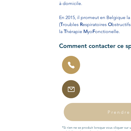
à domicile.
En 2015, il promeut en Belgique la
(
T
roubles 
R
espiratoires 
O
bstructif
la 
T
hérapie 
M
yo
F
onctionelle.
Comment contacter ce spé
Prendre
*Si rien ne se produit lorsque vous cliquer sur